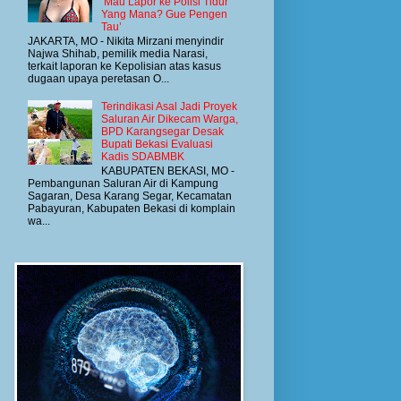
‘Mau Lapor ke Polisi Tidur
Yang Mana? Gue Pengen
Tau’
JAKARTA, MO - Nikita Mirzani menyindir
Najwa Shihab, pemilik media Narasi,
terkait laporan ke Kepolisian atas kasus
dugaan upaya peretasan O...
Terindikasi Asal Jadi Proyek
Saluran Air Dikecam Warga,
BPD Karangsegar Desak
Bupati Bekasi Evaluasi
Kadis SDABMBK
KABUPATEN BEKASI, MO -
Pembangunan Saluran Air di Kampung
Sagaran, Desa Karang Segar, Kecamatan
Pabayuran, Kabupaten Bekasi di komplain
wa...