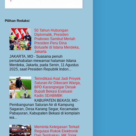
Pilihan Redaksi
50 Tahun Hubungan
Diplomatik, Presiden
Prabowo Sambut Meriah
Presiden Peru Dina
Boluarte di Istana Merdeka,
Jakarta
JAKARTA, MO - Suasana penuh
persahabatan mewarnai halaman Istana
Merdeka, Jakarta, pada Senin, 11 Agustus
2025, saat Presiden Republik Indon...
Terindikasi Asal Jadi Proyek
Saluran Air Dikecam Warga,
BPD Karangsegar Desak
Bupati Bekasi Evaluasi
Kadis SDABMBK
KABUPATEN BEKASI, MO -
Pembangunan Saluran Air di Kampung
Sagaran, Desa Karang Segar, Kecamatan
Pabayuran, Kabupaten Bekasi di komplain
wa...
Meminta Ketegasan Terkait
Regulasi Rokok Elektronik
Dan Tembakau, MK Tolak