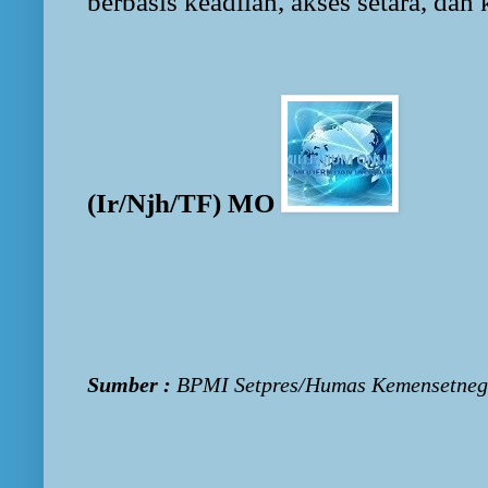
berbasis keadilan, akses setara, dan 
(Ir/Njh/TF) MO
Sumber :
BPMI Setpres/Humas Kemensetneg