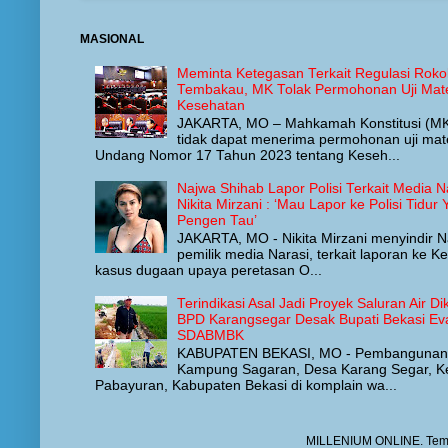
MASIONAL
Meminta Ketegasan Terkait Regulasi Roko
Tembakau, MK Tolak Permohonan Uji Mat
Kesehatan
JAKARTA, MO – Mahkamah Konstitusi (M
tidak dapat menerima permohonan uji mat
Undang Nomor 17 Tahun 2023 tentang Keseh...
Najwa Shihab Lapor Polisi Terkait Media Na
Nikita Mirzani : ‘Mau Lapor ke Polisi Tid
Pengen Tau’
JAKARTA, MO - Nikita Mirzani menyindir N
pemilik media Narasi, terkait laporan ke Ke
kasus dugaan upaya peretasan O...
Terindikasi Asal Jadi Proyek Saluran Air 
BPD Karangsegar Desak Bupati Bekasi Eva
SDABMBK
KABUPATEN BEKASI, MO - Pembangunan Sa
Kampung Sagaran, Desa Karang Segar, 
Pabayuran, Kabupaten Bekasi di komplain wa...
MILLENIUM ONLINE. Tem